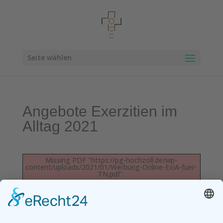
Seite wählen
Angebote Exerzitien im
Alltag 2021
Missing PDF "https://pg-hochzoll.de/wp-
content/uploads/2021/01/Werbung-Online-ExiA-fuer-
TN.pdf".