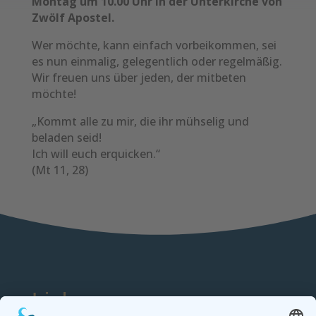
Montag um 10.00 Uhr in der Unterkirche von
Zwölf Apostel.
Wer möchte, kann einfach vorbeikommen, sei
es nun einmalig, gelegentlich oder regelmäßig.
Wir freuen uns über jeden, der mitbeten
möchte!
„Kommt alle zu mir, die ihr mühselig und
beladen seid!
Ich will euch erquicken.“
(Mt 11, 28)
Links