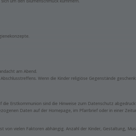
 die sich um den Blumenschmuck kümmern.
ygienekonzepte.
ndacht am Abend.
 Abschlusstreffens. Wenn die Kinder religiöse Gegenstände geschen
f die Erstkommunion sind die Hinweise zum Datenschutz abgedruck
bezogenen Daten auf der Homepage, im Pfarrbrief oder in einer Zeitu
t von vielen Faktoren abhängig. Anzahl der Kinder, Gestaltung, Mus