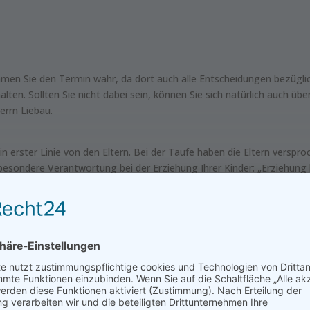
 nehmen Sie den Termin wahr, da dort auch alle Entscheidungen bezü
ten. Sollten Sie nicht dabei sein, können Sie sich natürlich auch über
errn Liebau.
n erster Linie von den Eltern. Bei der Taufe haben die Eltern verspro
besondere Verantwortung bei der Erziehung Ihrer Kinder: „Erziehung h
t auch die erste Beichte statt. Die Kinder werden von den Religion
 Pfarrer Bauer statt. Die Erstbeichte wird in Form eines Beichtgespr
rst bekannt gegeben werden, wenn klar ist, wie viele Kinder sich 
eien, d. h. in der Regel gibt es zwei Erstkommunionen – eine in Heil