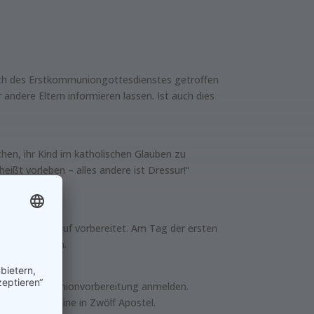
glich des Erstkommuniongottesdienstes getroffen
 andere Eltern informieren lassen. Ist auch dies
chen, ihr Kind im katholischen Glauben zu
eißt vorleben – alles andere ist Dressur!“
slehrern darauf vorbereitet. Am Tag der ersten
ächs vollzogen.
zur Erstkommunionvorbereitung anmelden.
ig Geist und eine in Zwölf Apostel.