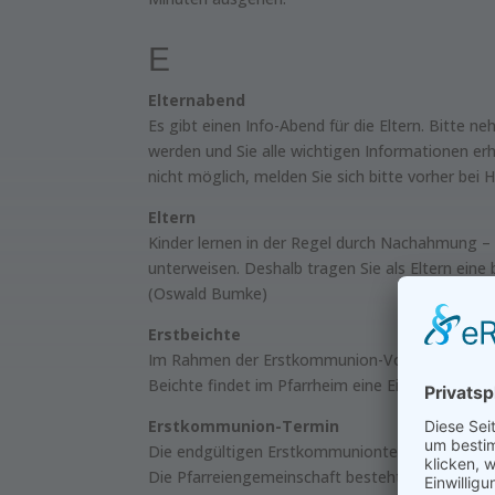
E
Elternabend
Es gibt einen Info-Abend für die Eltern. Bitte
werden und Sie alle wichtigen Informationen erhal
nicht möglich, melden Sie sich bitte vorher bei H
Eltern
Kinder lernen in der Regel durch Nachahmung – i
unterweisen. Deshalb tragen Sie als Eltern eine 
(Oswald Bumke)
Erstbeichte
Im Rahmen der Erstkommunion-Vorbereitung finde
Beichte findet im Pfarrheim eine Einführung von
Erstkommunion-Termin
Die endgültigen Erstkommuniontermine können e
Die Pfarreiengemeinschaft besteht aus zwei Pfarr