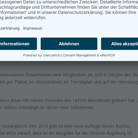
ist die regelmässige Teilnahme an der Heiligen Messe am Sonntag.
 den Angeboten am „Sonntag Plus“ auf die Erstkommunion vor.
teressierten Erwachsenen eine Möglichkeit an, sich in Dingen des G
en per Plakat, im Wochenblatt, im Terminplan und auf der Homepage
dass Jesus mit seinen Freunden das Letzte Abendmahl gefeiert hat.
sollten unbedingt an dieser Feier teilnehmen.
Gesangbuch. Seit 2015 gibt es eine neue Auflage dieses Buches.
 bitte darauf, dass es die Ausgabe für die Diözese Augsburg ist.