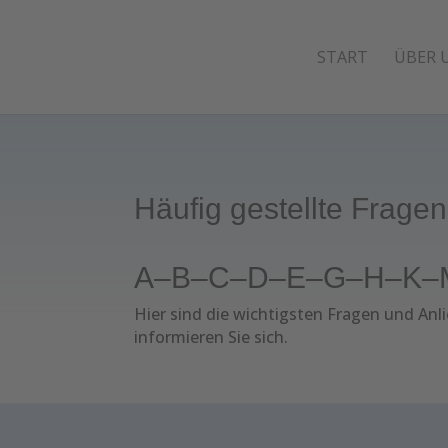
START
ÜBER 
Häufig gestellte Fragen
A
–
B
–
C
–
D
–
E
–
G
–
H
–
K
–
Hier sind die wichtigsten Fragen und A
informieren Sie sich.