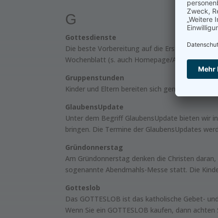
G
Gottesdienste
Die beste Vorbereitung auf die Erstkommunion 
Wochenblatt (s. auch Homepage/App).
Gruppenstunden
Kinder und Eltern bereiten sich gemeinsam mit
GlaubensUpdate
Unter dem Begriff GlaubensUpdate bieten wir in
bringen. Die Termine der GlaubensUpdates werd
Gründonnerstag
Am Gründonnerstag denken die Christen daran, 
sogenannte Abendmahls-Messe statt. Die Kinder 
Gotteslob
Das GOTTESLOB ist das katholische Gebet- und 
Wenn Sie ein GOTTESLOB kaufen, dann achten Sie