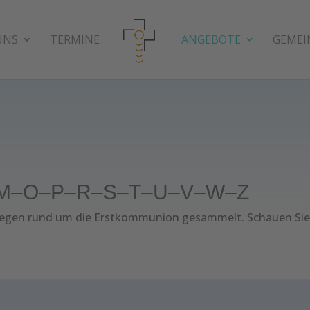
UNS
TERMINE
ANGEBOTE
GEMEI
M
–
O
–
P
–
R
–
S
–
T
–
U
–
V
–
W
–
Z
nliegen rund um die Erstkommunion gesammelt. Schauen Si