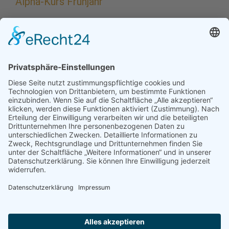
Alpha-Kurs Frühjahr
Missing PDF "https://pg-hochzoll.de/wp-
content/uploads/2026/02/Alpha-Fruehjahr-2026.pdf".
Weitere Infos und Anmeldung: https://matthaeus-
augsburg.de/blog/alpha-kurs-ab-25-sept/
Ort:
Pfarrzentrum Heilig Geist