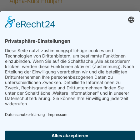
Alpha-Kurs Frühjahr
Missing PDF "https://pg-hochzoll.de/wp-
content/uploads/2026/02/Alpha-Fruehjahr-2026.pdf".
Weitere Infos und Anmeldung: https://matthaeus-
augsburg.de/blog/alpha-kurs-ab-25-sept/
Ort:
Pfarrzentrum Heilig Geist