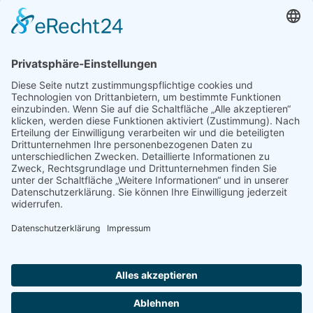
10.00 bis 16.00 Uhr auf den Südparkplatz von Heilig
Geist Geist ein. Gegen eine Spende saugen wir Ihr Auto
aus. Der gesamte Erlös kommt den Kindern und
Jugendlichen unseres Stammes zugute und
unterstützt ihre Teilnahme am Bezirkslager im August.
Währenddessen ist auch für das leibliche Wohl gesorgt:
Bei Kaffee und Kuchen können Sie eine kleine Pause
einlegen und unsere Pfadfinderarbeit unterstützen.
Auch bei schlechtem Wetter lohnt sich ein Besuch –
Kaffee und Kuchen gibt es auf jeden Fall.
Wir freuen uns auf viele Besucherinnen und Besucher
und bedanken uns schon jetzt für jede Unterstützung!
Ort:
Südparkplatz Heilig Geist