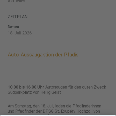
Aktuelles
ZEITPLAN
Datum
18. Juli 2026
Auto-Aussaugaktion der Pfadis
10.00 bis 16.00 Uhr
Autosaugen für den guten Zweck
Südparkplatz von Heilig Geist
Am Samstag, den 18. Juli, laden die Pfadfinderinnen
und Pfadfinder der DPSG St. Exupéry Hochzoll von