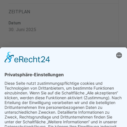
ZEITPLAN
Datum
30. Juni 2025
Frauentreff: Yoga
19.30 Uhr
Frauentreff
im Pfarrgarten Heilig Geist.
Yoga mit Frau Britta Häfner
Yoga in der Fülle des Sommers! (Im Einklang mit den
Elementen Feuer, Erde, Wasser, Luft…)