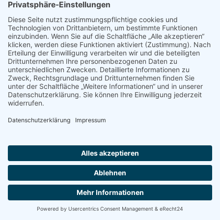
Gottesdienst zum Jahresschluss
16.00 Uhr
Gottesdienst zum Jahresschluss
in der Kirche Zwölf Apostel.
Ort:
Kirche Zwölf Apostel
2026 Pfarreiengemeinschaft Heilig Geist und Zwölf
Apostel |
Impressum
|
Datenschutzerklärung