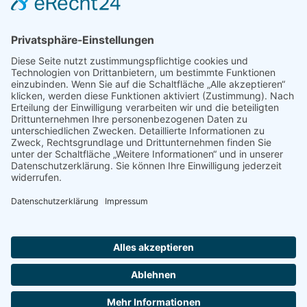
KAB-Konzert
KAB-Konzert
im Barbarasaal
Nähere Informationen werden rechtzeitig
bekanntgegeben.
Ort:
Barbarasaal, Augsburg
2026 Pfarreiengemeinschaft Heilig Geist und Zwölf