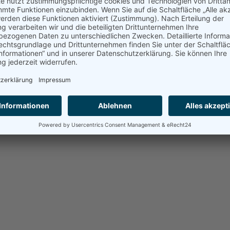
Thema:
noch offen
Ort:
Pfarrzentrum Heilig Geist
ölf Apostel |
Impressum
|
Datenschutzerklärung