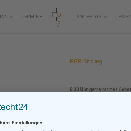
UNS
TERMINE
ANGEBOTE
GEMEI
PGR-Sitzung
8.30
Uhr
gemeinsames Gebe
in der Seitenkapelle Heilig Gei
9.00 Uhr
Sitzung
im Pfarrzentrum Heilig Geist.