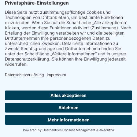
Taizé-Gebet
18.30 Uhr
Taizé-Gebet
in der Unterkirche Zwölf Apostel.
Ort:
Unterkirche Zwölf Apostel
2026 Pfarreiengemeinschaft Heilig Geist und Zwölf
Apostel |
Impressum
|
Datenschutzerklärung