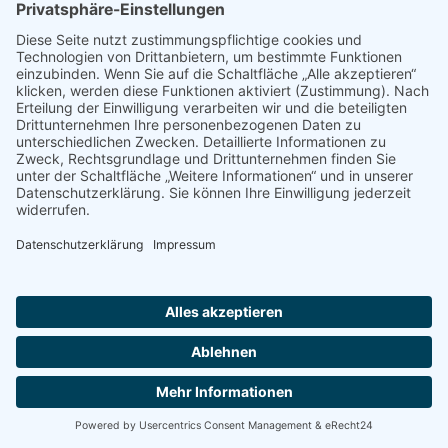
Taufe
14.00 Uhr
Taufe
in der Kirche Heilig Geist.
Ort:
Kirche Heilig Geist
2026 Pfarreiengemeinschaft Heilig Geist und Zwölf
Apostel |
Impressum
|
Datenschutzerklärung