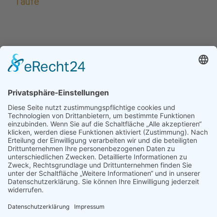
Taufe
14.00 Uhr
Taufe
in der Kirche Zwölf Apostel.
Wir bieten feste Tauftermine an, an denen bis zu
maximal drei Kinder getauft werden können.
Wir bitten Sie, wenn Sie ein Kind taufen lassen wollen,
sich mit dem Pfarrbüro in Verbindung zu setzen.
Grundsätzlich sind auch im Rahmen der Gottesdienste,
am Sonntag um 9.45 Uhr in Zwölf Apostel bzw. um
11.00 Uhr in Heilig Geist, Taufen möglich.
Ort: