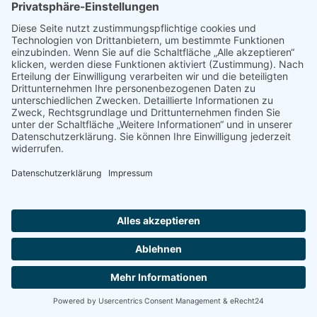
Vortrag der Kriminalpolizei
16.30 Uhr
Vortrag der Kriminalpolizei Augsburg „Clever
im Alter – Betrug und Trickdiebstahl“
im Pfarrsaal Zwölf Apostel
Ort:
Pfarrsaal Zwölf Apostel
2026 Pfarreiengemeinschaft Heilig Geist und Zwölf
Apostel |
Impressum
|
Datenschutzerklärung