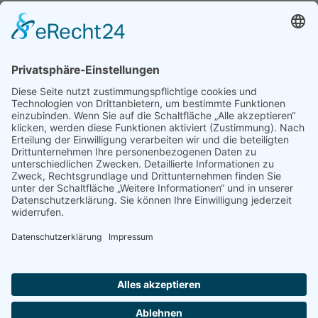
In unserer Jahresplanung sind die aktuellen
Veranstaltungen aufgelistet. Da Änderungen
möglich sind, bitte stets bei uns vorher
rückfragen, oder Sie teilen uns Ihre E-Mail
Adresse mit und bekommen so alle
anstehenden Termine unverbindlich
zugesandt.
Wir freuen uns auf Sie!
Franz Deponte
Tel.:
+49 821 79648049
franz.deponte@freenet.de
_______
Eugen Weishaupt
Tel.:
+49 821 667686
eugen.weishaupt@freenet.de