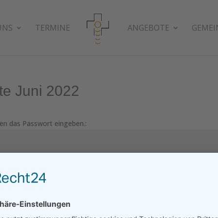
UNS
TERMINE
ANGEBOTE
GEMEI
te Juni 2022
en das Passwort eingeben.:
Sende