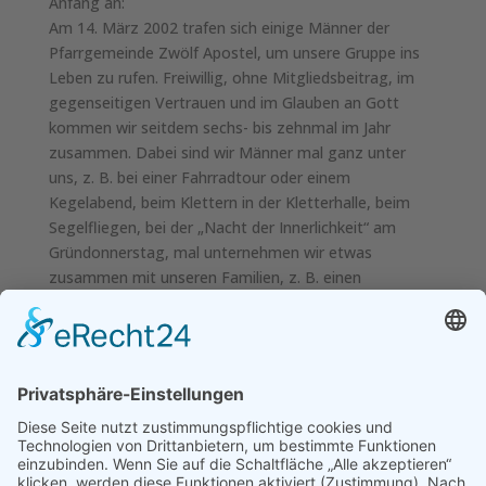
Anfang an:
Am 14. März 2002 trafen sich einige Männer der
Pfarrgemeinde Zwölf Apostel, um unsere Gruppe ins
Leben zu rufen. Freiwillig, ohne Mitgliedsbeitrag, im
gegenseitigen Vertrauen und im Glauben an Gott
kommen wir seitdem sechs- bis zehnmal im Jahr
zusammen. Dabei sind wir Männer mal ganz unter
uns, z. B. bei einer Fahrradtour oder einem
Kegelabend, beim Klettern in der Kletterhalle, beim
Segelfliegen, bei der „Nacht der Innerlichkeit“ am
Gründonnerstag, mal unternehmen wir etwas
zusammen mit unseren Familien, z. B. einen
Bergausflug. Außerdem werden Gesprächsabende zu
verschiedenen Glaubensthemen angeboten.
Manchmal besuchen wir auch „einfach nur“
gemeinsam einen Gottesdienst.
In unserer Jahresplanung sind die aktuellen
Veranstaltungen aufgelistet. Da Änderungen möglich
sind, bitte stets bei uns vorher rückfragen, oder Sie
teilen uns Ihre E-Mail Adresse mit und bekommen so