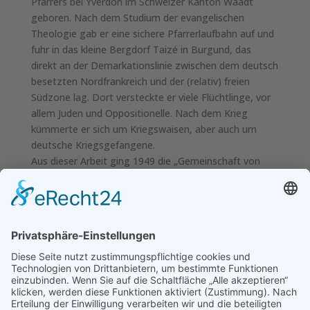
Pfarrers bei Yverdon im Schweizer Kanton Waadt
geboren. Nach dem Studium der evangelischen
Theologie gab er eine sichere Pfarrerlaufbahn auf und
fuhr in das kleine Bergdorf Taizé in Burgund, das
direkt an der Demarkationslinie zwischen dem deutsch
besetzten Nordfrankreich und der (relativ) freien
Südzone lag. Dort versteckte er viele Flüchtlinge, vor
allem Juden und Oppositionelle. Nach dem Krieg
kümmerte er sich um Kriegswaisen, aber auch um
deutsche Kriegsgefangene.
Aus dieser Arbeit ging 1949 die „Gemeinschaft von
Taizé“ hervor, eine ökumenische Bruderschaft
(dementsprechend „Frère“, „Bruder“ Roger). Frère
Roger Schutz hat mit seiner Ordensgemeinschaft,
deren Prior er war und der bald Mitglieder
verschiedener evangelischer Kirchen, Katholiken und
Anglikaner angehörten, zeitlebens auf eine
Versöhnung der christlichen Konfessionen
hingearbeitet. Angesprochen hat er vor allem auch die
Jugendlichen. Seit den 50-er Jahren versammelten sich