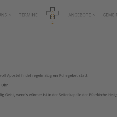
UNS
TERMINE
ANGEBOTE
GEMEI
wölf Apostel findet regelmäßig ein Ruhegebet statt.
0 Uhr
lig Geist, wenn’s wärmer ist in der Seitenkapelle der Pfarrkirche Heili