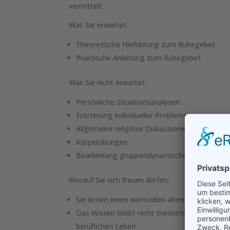
vermittelt.
Was Sie erwartet:
Theoretische Hinführung zum Ruhegebet
Praktische Anleitung zum Ruhegebet
Was Sie nicht erwartet:
Persönliche Situationsanalysen
Erörterung individueller Probleme
Allgemeine religiöse Diskussionen
Körperübungen
Bearbeitung gruppendynamischer Prozesse
Worauf Sie sich freuen dürfen:
Sie lernen einen wertvollen alten christliche
Das Wissen bleibt nicht theoretische Theologie
beruflichen Leben