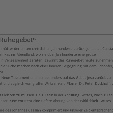
„Ruhegebet“
mütter der ersten christlichen Jahrhunderte zurück. Johannes Cassi
rikas ins Abendland, wo sie über Jahrhunderte eine große
as in Vergessenheit geraten, gewinnt das Ruhegebet heute zunehmen
f die Suche machen nach einer inneren Begegnung mit dem Schöpfer
st.
s Neue Testament und hier besonders auf das Gebet Jesu zurück zu
t und zugleich von großer Wirksamkeit. Pfarrer Dr. Peter Dyckhoff, 
ts leisten zu müssen. Da zu sein in der Anrufung Gottes, wach zu se
ieser Ruhe entsteht eine tiefere Ahnung von der Wirklichkeit Gottes.
hre des Johannes Cassian komprimiert und unserer Zeit entsprechen