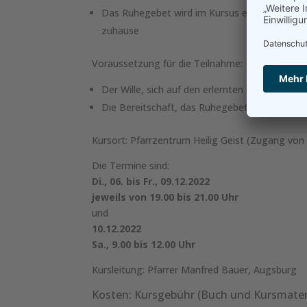
Das Ruhegebet wird im Kursus erlernt und eing
zuhause
Voraussetzung für die Teilnahme:
Der Wille, sich auf den erlernten Gebetsweg 
Die Bereitschaft, das Ruhegebet zwei Mal a
Kursort: Pfarrzentrum Heilig Geist (Zugang von
Die Termine sind:
Di., 06. bis Fr., 09.12.2022
jeweils von 19.00 bis 21.00 Uhr
und
10.12.2022
Sa., 9.00 bis 12.00 Uhr
Kursleitung: Pfarrer Manfred Bauer, Augsburg
Kosten: Kursgebühr (Buch und Kursmateria