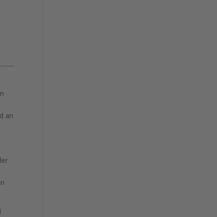
an
d an
,
der
in
“
d