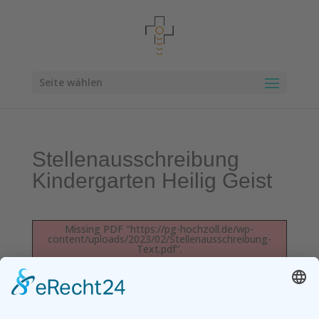
Seite wählen
Stellenausschreibung
Kindergarten Heilig Geist
Missing PDF "https://pg-hochzoll.de/wp-
content/uploads/2023/02/Stellenausschreibung-
Text.pdf".