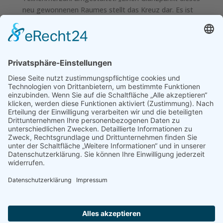
neu gewonnenen Raumes stellt das Kreuz dar. Es ist
das...
Heilig Geist – Orgel
Die heutige Orgel verdanken wir einer glücklichen
Fügung. Die im Neubau von 1955 verwendete Orgel
war die überarbeitete Orgel der Notkirche gewesen.
1965 bekam Heilig Geist dann endlich eine neue Orgel,
doch diese litt im Laufe der Jahre mehr und mehr. 1998
stand dann...
Der Heilsweg in Heilig Geist
Die Bronzereliefs zum Heilsweg stammen vom
Münchner Bildhauer Michael Veit. Dazu gehören (in
der Reihenfolge, in der sie in unsere Kirche kamen)
das Kreuz in der Mitte der Stirnwand des Chorraums
(1980), die Darstellung des Auferstandenen am Platz
des linken...